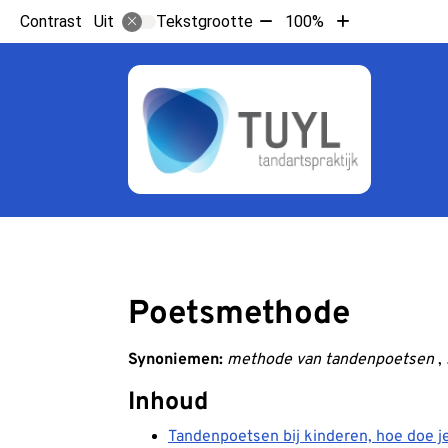
Tekst
Tekst
Contrast
Tekstgrootte
100%
Uit
verkleinen
vergroten
met
met
10%
10%
Hoo
Poetsmethode
Synoniemen:
methode van tandenpoetsen
,
Inhoud
Tandenpoetsen bij kinderen, hoe doe j