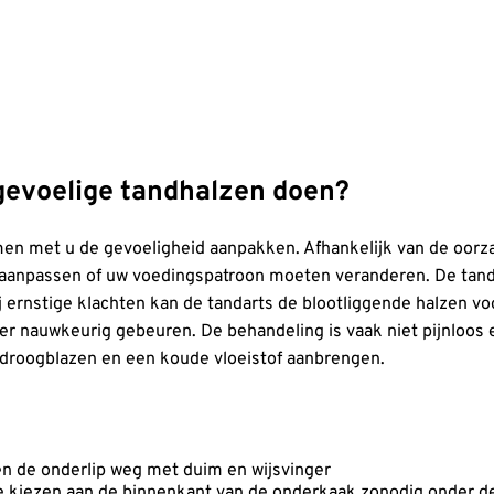
gevoelige tandhalzen doen?
men met u de gevoeligheid aanpakken. Afhankelijk van de oor
aanpassen of uw voedingspatroon moeten veranderen. De tand
Bij ernstige klachten kan de tandarts de blootliggende halzen v
r nauwkeurig gebeuren. De behandeling is vaak niet pijnloos 
 droogblazen en een koude vloeistof aanbrengen.
en de onderlip weg met duim en wijsvinger
de kiezen aan de binnenkant van de onderkaak zonodig onder d