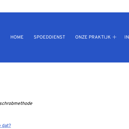
fdmenu
HOME
SPOEDDIENST
ONZE PRAKTIJK
I
Onze
praktij
subme
schrobmethode
e dat?