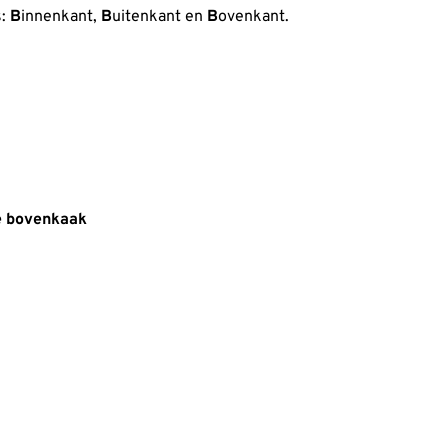
s:
B
innenkant,
B
uitenkant en
B
ovenkant.
de bovenkaak