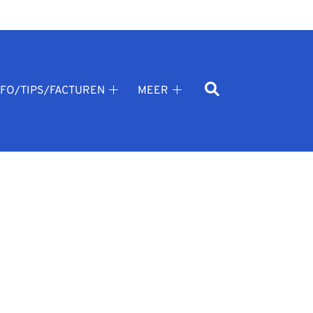
NFO/TIPS/FACTUREN
MEER
Info/tips/facturen
Meer
k
submenu
submenu
nu