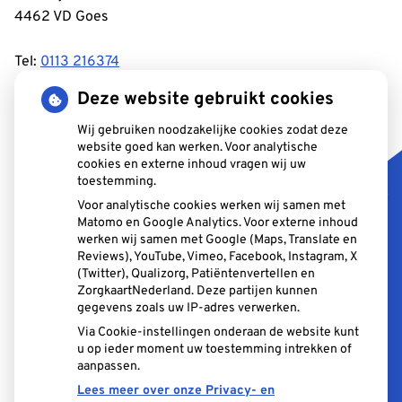
4462 VD Goes
Tel:
0113 216374
E-mail:
info@tandartstuyl.nl
Deze website gebruikt cookies
Reviews uit onze kwaliteitsmonitor:
-De tandartsen zijn
Wij gebruiken noodzakelijke cookies zodat deze
website goed kan werken. Voor analytische
altijd zo geduldig – lief en rustig voor kinderen – hele
cookies en externe inhoud vragen wij uw
prettige sfeer in de praktijk – vriendelijke assistentes –
toestemming.
soms wachten – altijd tijd om vragen te stellen – makkelijk
Voor analytische cookies werken wij samen met
parkeren – gemoedelijke sfeer.
Matomo en Google Analytics. Voor externe inhoud
werken wij samen met Google (Maps, Translate en
Reviews), YouTube, Vimeo, Facebook, Instagram, X
(Twitter), Qualizorg, Patiëntenvertellen en
ZorgkaartNederland. Deze partijen kunnen
Aangesloten bij:
gegevens zoals uw IP-adres verwerken.
Via Cookie-instellingen onderaan de website kunt
u op ieder moment uw toestemming intrekken of
aanpassen.
Lees meer over onze Privacy- en