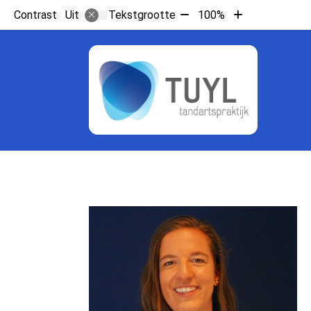
Tekst
Tekst
Contrast
Tekstgrootte
100%
Uit
verkleinen
vergroten
met
met
10%
10%
Hoo