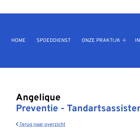
fdmenu
HOME
SPOEDDIENST
ONZE PRAKTIJK
I
Onze
praktij
subme
Angelique
Preventie - Tandartsassiste
Terug naar overzicht