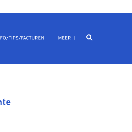
NFO/TIPS/FACTUREN
MEER
Info/tips/facturen
Meer
k
submenu
submenu
nu
nte