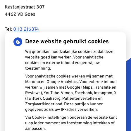
Kastanjestraat 307
4462 VD Goes
Tel:
0113 216374
E-mail:
info@tandartstuyl.nl
Deze website gebruikt cookies
Reviews uit onze kwaliteitsmonitor:
-De tandartsen zijn
Wij gebruiken noodzakelijke cookies zodat deze
website goed kan werken. Voor analytische
altijd zo geduldig – lief en rustig voor kinderen – hele
cookies en externe inhoud vragen wij uw
prettige sfeer in de praktijk – vriendelijke assistentes –
toestemming.
soms wachten – altijd tijd om vragen te stellen – makkelijk
Voor analytische cookies werken wij samen met
parkeren – gemoedelijke sfeer.
Matomo en Google Analytics. Voor externe inhoud
werken wij samen met Google (Maps, Translate en
Reviews), YouTube, Vimeo, Facebook, Instagram, X
(Twitter), Qualizorg, Patiëntenvertellen en
ZorgkaartNederland. Deze partijen kunnen
Aangesloten bij:
gegevens zoals uw IP-adres verwerken.
Via Cookie-instellingen onderaan de website kunt
u op ieder moment uw toestemming intrekken of
aanpassen.